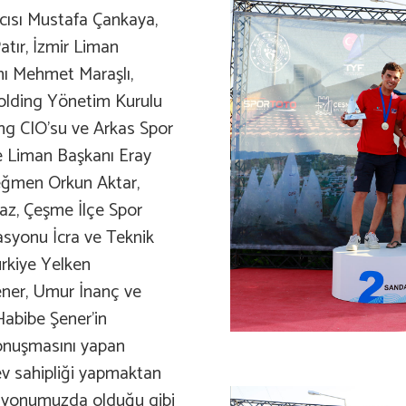
mcısı Mustafa Çankaya,
atır, İzmir Liman
ı Mehmet Maraşlı,
olding Yönetim Kurulu
ng CIO’su ve Arkas Spor
e Liman Başkanı Eray
eğmen Orkun Aktar,
az, Çeşme İlçe Spor
syonu İcra ve Teknik
ürkiye Yelken
ner, Umur İnanç ve
Habibe Şener’in
konuşmasını yapan
v sahipliği yapmaktan
zasyonumuzda olduğu gibi