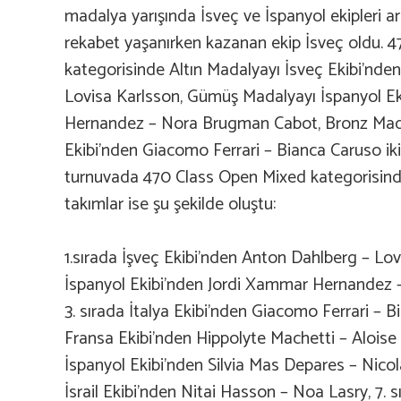
madalya yarışında İsveç ve İspanyol ekipleri ar
rekabet yaşanırken kazanan ekip İsveç oldu. 
kategorisinde Altın Madalyayı İsveç Ekibi’nde
Lovisa Karlsson, Gümüş Madalyayı İspanyol E
Hernandez – Nora Brugman Cabot, Bronz Madal
Ekibi’nden Giacomo Ferrari – Bianca Caruso ikil
turnuvada 470 Class Open Mixed kategorisinde
takımlar ise şu şekilde oluştu:
1.sırada İşveç Ekibi’nden Anton Dahlberg – Lovi
İspanyol Ekibi’nden Jordi Xammar Hernandez
3. sırada İtalya Ekibi’nden Giacomo Ferrari – 
Fransa Ekibi’nden Hippolyte Machetti – Aloise 
İspanyol Ekibi’nden Silvia Mas Depares – Nicol
İsrail Ekibi’nden Nitai Hasson – Noa Lasry, 7. 