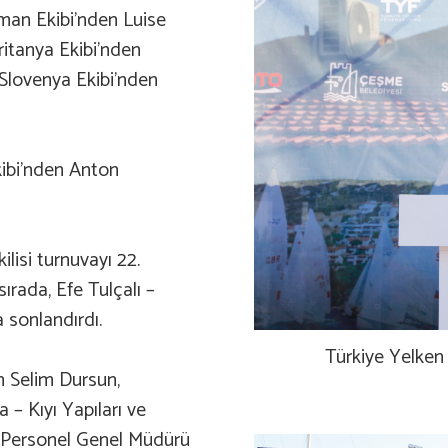
lman Ekibi’nden Luise
ritanya Ekibi’nden
e Slovenya Ekibi’nden
kibi’nden Anton
lisi turnuvayı 22.
sırada, Efe Tulçalı –
a sonlandırdı.
Türkiye Yelke
n Selim Dursun,
 – Kıyı Yapıları ve
a Personel Genel Müdürü