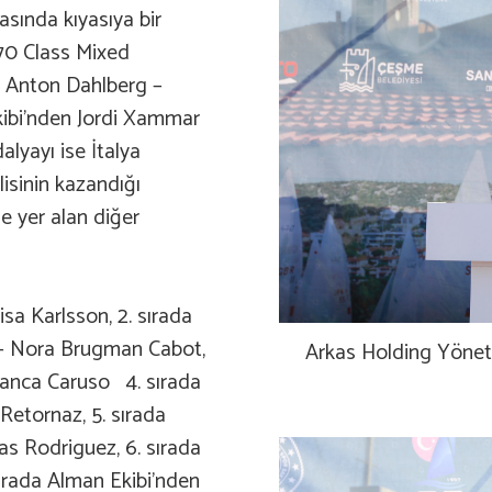
asında kıyasıya bir
470 Class Mixed
n Anton Dahlberg –
kibi’nden Jordi Xammar
yayı ise İtalya
isinin kazandığı
 yer alan diğer
sa Karlsson, 2. sırada
 – Nora Brugman Cabot,
Arkas Holding Yönet
Bianca Caruso
4. sırada
Retornaz, 5. sırada
as Rodriguez, 6. sırada
sırada Alman Ekibi’nden