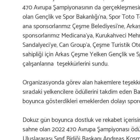
470 Avrupa Şampiyonasının da
gerçekleşmesi
olan
Gençlik ve Spor Bakanlığı’na, Spor Toto Te
ana sponsorlarımız Çeşme Belediyesi’ne, Arkas
sponsorlarımız Medicana’ya, Kurukahveci Mehm
Sandalyeci’ye, Can Group’a, Çeşme Turistik Otelc
sahipliği için Arkas Çeşme Yelken Gençlik ve S
çalışanlarına
teşekkürlerini sundu.
Organizasyonda görev alan hakemlere
teşekkü
sıradaki yelkencilere ödüllerini takdim eden 
boyunca gösterdikleri emeklerden dolayı sporcul
Dokuz gün boyunca dostluk ve rekabet içeris
sahne olan 2022 470 Avrupa Şampiyonası ödül
Uluslararası Sınıf Birliği Başkanı Andreas Kos