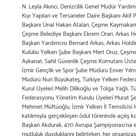
N. Leyla Akıncı, Denizcilik Genel Müdür Yardı
Kıyı Yapıları ve Tersaneler Daire Başkanı Akif P
Başkanı Ünal Hakan Atalan, Çeşme Kaymakam
Çeşme Belediye Başkanı Ekrem Oran, Arkas H
Başkan Yardımcısı Bernard Arkas, Arkas Holdi
Kulübü Yelken Şube Başkanı Mert Oruz, Çeşm
Aykanat, Sahil Güvenlik Çeşme Komutanı Üst
İzmir Gençlik ve Spor Şube Müdürü Enver Yılm
Müdürü Nuri Büyükateş, Türkiye Yelken Federa
Kurul Üyeleri Melih Dilikoğlu ve Tolga Yağlı, T
Federasyonu Yönetim Kurulu Üyeleri Murat Şe
Mehmet Müftüoğlu, İzmir Yelken İl Temsilcisi 
katılımıyla gerçekleşen ödül töreninde açılış 
Başkan Akdurak, 470 Avrupa Şampiyonası’na e
mutluluk duyduklarını belirtirken, her organi