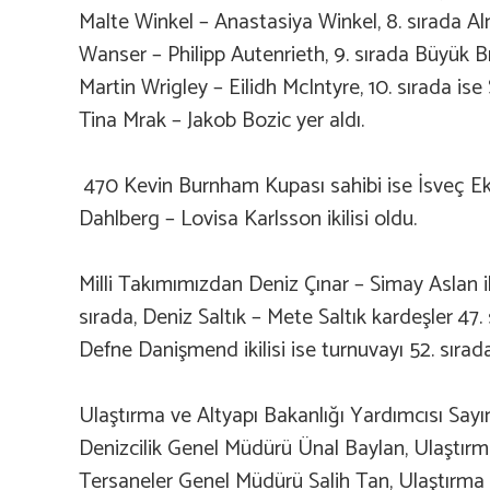
Malte Winkel – Anastasiya Winkel, 8. sırada A
Wanser – Philipp Autenrieth, 9. sırada Büyük B
Martin Wrigley – Eilidh McIntyre, 10. sırada is
Tina Mrak – Jakob Bozic yer aldı.
470 Kevin Burnham Kupası sahibi ise İsveç E
Dahlberg – Lovisa Karlsson ikilisi oldu.
Milli Takımımızdan Deniz Çınar – Simay Aslan iki
sırada, Deniz Saltık – Mete Saltık kardeşler 47. 
Defne Danişmend ikilisi ise turnuvayı 52. sırad
Ulaştırma ve Altyapı Bakanlığı Yardımcısı Sayı
Denizcilik Genel Müdürü Ünal Baylan, Ulaştırma
Tersaneler Genel Müdürü Salih Tan, Ulaştırm