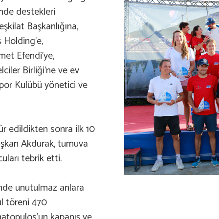
nde destekleri
şkilat Başkanlığına,
 Holding’e,
et Efendi’ye,
iler Birliği’ne ve ev
por Kulübü yönetici ve
r edildikten sonra ilk 10
Başkan Akdurak, turnuva
arı tebrik etti.
inde unutulmaz anlara
 töreni 470
matopulos’un kapanış ve