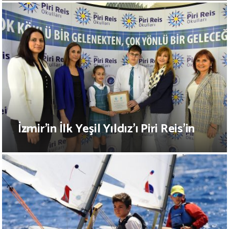
İzmir’in İlk Yeşil Yıldız’ı Piri Reis’in