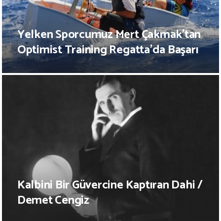
Yelken Sporcumuz Mert Çakmak’tan
Optimist Training Regatta’da Başarı
Kalbini Bir Güvercine Kaptıran Dahi /
Demet Cengiz