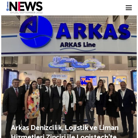
Arkas Denizcilik, Lojistik ve Liman
Hizmetleri Zinciri ile Logistech’te