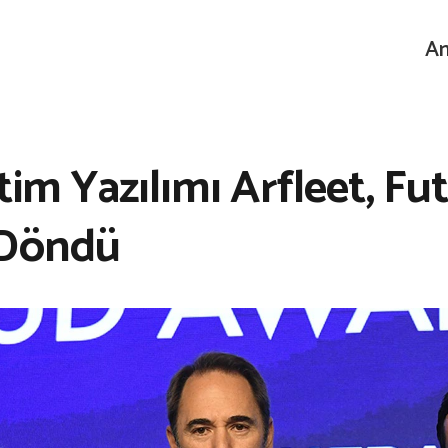
An
im Yazılımı Arfleet, Fu
 Döndü