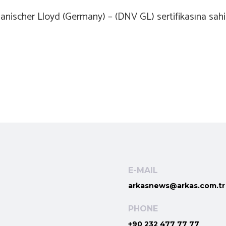
anischer Lloyd (Germany) – (DNV GL) sertifikasına sah
E-MAIL
arkasnews@arkas.com.tr
PHONE
+90 232 477 77 77