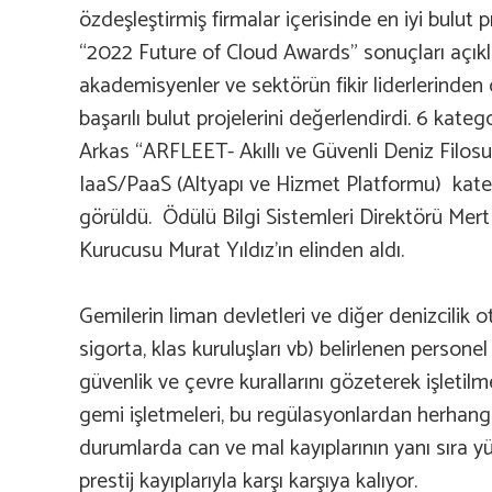
özdeşleştirmiş firmalar içerisinde en iyi bulut p
“2022 Future of Cloud Awards” sonuçları açıkla
akademisyenler ve sektörün fikir liderlerinden o
başarılı bulut projelerini değerlendirdi. 6 kate
Arkas “ARFLEET- Akıllı ve Güvenli Deniz Filos
IaaS/PaaS (Altyapı ve Hizmet Platformu) kate
görüldü. Ödülü Bilgi Sistemleri Direktörü Me
Kurucusu Murat Yıldız’ın elinden aldı.
Gemilerin liman devletleri ve diğer denizcilik o
sigorta, klas kuruluşları vb) belirlenen persone
güvenlik ve çevre kurallarını gözeterek işleti
gemi işletmeleri, bu regülasyonlardan herhang
durumlarda can ve mal kayıplarının yanı sıra y
prestij kayıplarıyla karşı karşıya kalıyor.