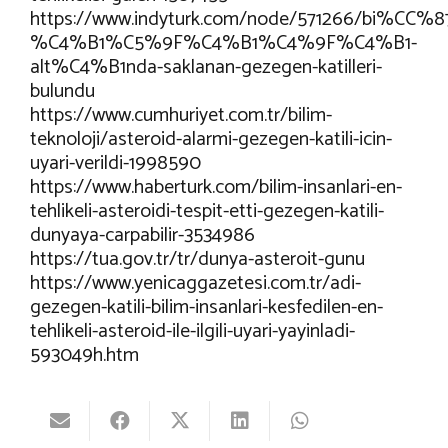
https://www.indyturk.com/node/571266/bi%C
%C4%B1%C5%9F%C4%B1%C4%9F%C4%B1-
alt%C4%B1nda-saklanan-gezegen-katilleri-
bulundu
https://www.cumhuriyet.com.tr/bilim-
teknoloji/asteroid-alarmi-gezegen-katili-icin-
uyari-verildi-1998590
https://www.haberturk.com/bilim-insanlari-en-
tehlikeli-asteroidi-tespit-etti-gezegen-katili-
dunyaya-carpabilir-3534986
https://tua.gov.tr/tr/dunya-asteroit-gunu
https://www.yenicaggazetesi.com.tr/adi-
gezegen-katili-bilim-insanlari-kesfedilen-en-
tehlikeli-asteroid-ile-ilgili-uyari-yayinladi-
593049h.htm