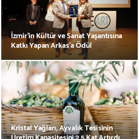
İzmir’in Kültür ve Sanat Yaşantısına
Katkı Yapan Arkas’a Ödül
Kristal Yağları, Ayvalık Tesisinin
Üretim Kapasitesini 2,5 Kat Artırdı