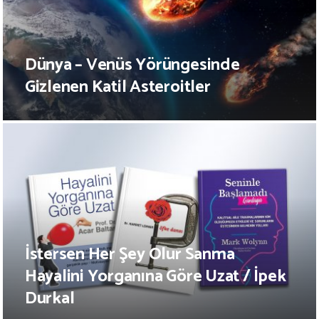
Dünya – Venüs Yörüngesinde
Gizlenen Katil Asteroitler
İstersen Her Şey Olur Sanma
Hayalini Yorganına Göre Uzat / İpek
Durkal