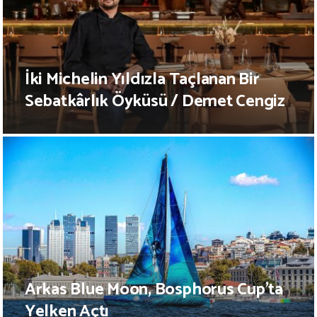
İki Michelin Yıldızla Taçlanan Bir
Sebatkârlık Öyküsü / Demet Cengiz
Arkas Blue Moon, Bosphorus Cup’ta
Yelken Açtı