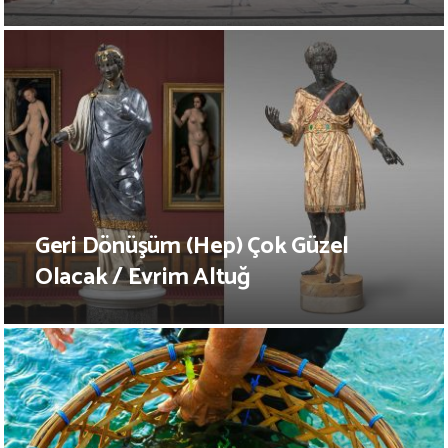
Geri Dönüşüm (Hep) Çok Güzel
Olacak / Evrim Altuğ