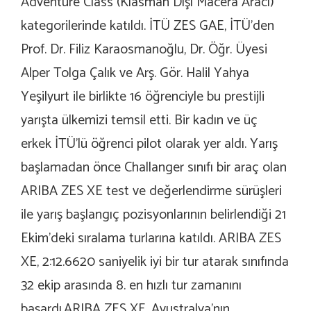
Adventure Class (Klasman Dışı Macera Aracı)
kategorilerinde katıldı. İTÜ ZES GAE, İTÜ’den
Prof. Dr. Filiz Karaosmanoğlu, Dr. Öğr. Üyesi
Alper Tolga Çalık ve Arş. Gör. Halil Yahya
Yeşilyurt ile birlikte 16 öğrenciyle bu prestijli
yarışta ülkemizi temsil etti. Bir kadın ve üç
erkek İTÜ’lü öğrenci pilot olarak yer aldı. Yarış
başlamadan önce Challanger sınıfı bir araç olan
ARIBA ZES XE test ve değerlendirme sürüşleri
ile yarış başlangıç pozisyonlarının belirlendiği 21
Ekim’deki sıralama turlarına katıldı. ARIBA ZES
XE, 2:12.6620 saniyelik iyi bir tur atarak sınıfında
32 ekip arasında 8. en hızlı tur zamanını
başardı.ARIBA ZES XE, Avustralya’nın