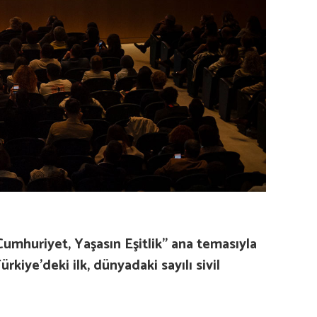
umhuriyet, Yaşasın Eşitlik” ana temasıyla
iye’deki ilk, dünyadaki sayılı sivil