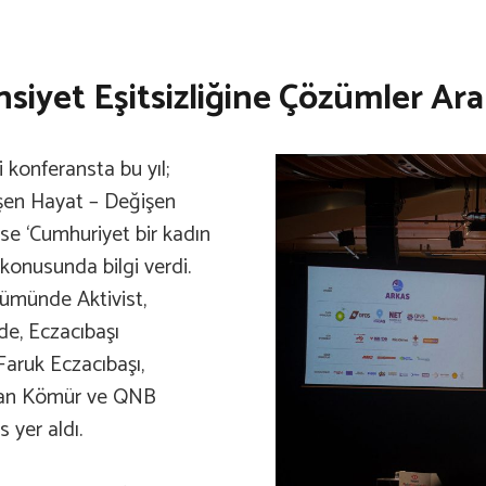
iyet Eşitsizliğine Çözümler Ara
ği konferansta bu yıl;
işen Hayat – Değişen
se ‘Cumhuriyet bir kadın
 konusunda bilgi verdi.
lümünde Aktivist,
e, Eczacıbaşı
aruk Eczacıbaşı,
san Kömür ve QNB
yer aldı.