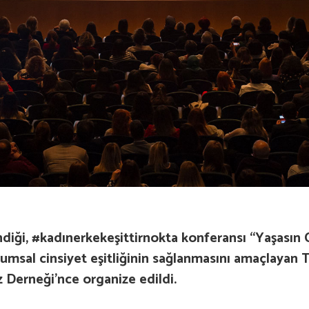
iği, #kadınerkekeşittirnokta konferansı “Yaşasın C
al cinsiyet eşitliğinin sağlanmasını amaçlayan Türk
z Derneği’nce organize edildi.