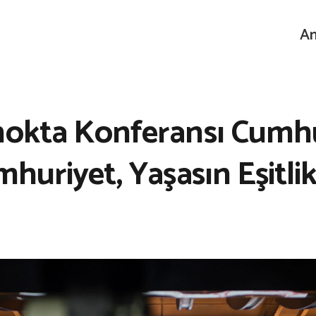
An
nokta Konferansı Cumhur
mhuriyet, Yaşasın Eşitli