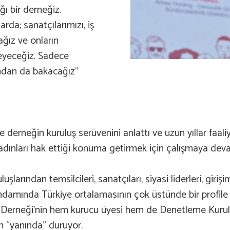
ğı bir derneğiz.
da; sanatçılarımızı, iş
ağız ve onların
leyeceğiz. Sadece
fından da bakacağız”
derneğin kuruluş serüvenini anlattı ve uzun yıllar faal
, kadınları hak ettiği konuma getirmek için çalışmaya dev
luşlarından temsilcileri, sanatçıları, siyasi liderleri, gir
hdamında Türkiye ortalamasının çok üstünde bir profile
Derneği’nin hem kurucu üyesi hem de Denetleme Kurulu 
ın “yanında” duruyor.