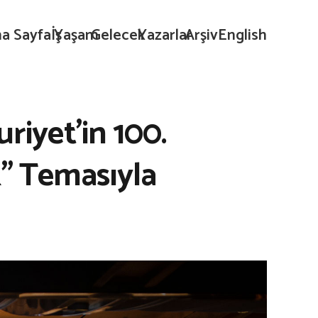
a Sayfa
İş
Yaşam
Gelecek
Yazarlar
Arşiv
English
iyet’in 100.
k” Temasıyla