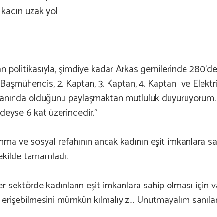
2 kadın uzak yol
an politikasıyla, şimdiye kadar Arkas gemilerinde 280’de
şmühendis, 2. Kaptan, 3. Kaptan, 4. Kaptan ve Elektri
oranında olduğunu paylaşmaktan mutluluk duyuruyorum. 
deyse 6 kat üzerindedir.”
ınma ve sosyal refahının ancak kadının eşit imkanlara s
ekilde tamamladı:
sektörde kadınların eşit imkanlara sahip olması için var
a erişebilmesini mümkün kılmalıyız… Unutmayalım sanılanı