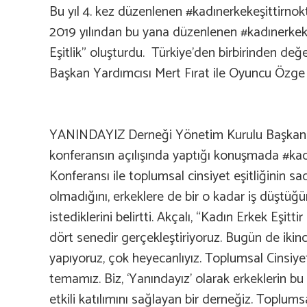
Bu yıl 4. kez düzenlenen #kadınerkekeşittirno
2019 yılından bu yana düzenlenen #kadınerkeke
Eşitlik” oluşturdu. Türkiye’den birbirinden de
Başkan Yardımcısı Mert Fırat ile Oyuncu Özge 
YANINDAYIZ Derneği Yönetim Kurulu Başkanı
konferansın açılışında yaptığı konuşmada #kad
Konferansı ile toplumsal cinsiyet eşitliğinin s
olmadığını, erkeklere de bir o kadar iş düştüğ
istediklerini belirtti. Akçalı, “Kadın Erkek Eşit
dört senedir gerçekleştiriyoruz. Bugün de ikinci
yapıyoruz, çok heyecanlıyız. Toplumsal Cinsiyet
temamız. Biz, ‘Yanındayız’ olarak erkeklerin 
etkili katılımını sağlayan bir derneğiz. Toplumsal