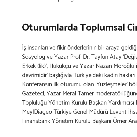
Oturumlarda Toplumsal Cins
İş insanları ve fikir önderlerinin bir araya geldi
Sosyolog ve Yazar Prof. Dr. Tayfun Atay ‘Değ
Erkek (lik)’, Hukukçu ve Yazar Nazan Moroğlu i
devrimidir’ başlığıyla Türkiye’deki kadın hakları
Konferansın ilk oturumu olan ‘Yüzleşmeler’ bö
Gazeteci, Yazar Meral Tamer moderatörlüğünd
Topluluğu Yönetim Kurulu Başkan Yardımcısı F
Mey|Diageo Türkiye Genel Müdürü Levent İh
Finansbank Yönetim Kurulu Başkanı Ömer Aras 