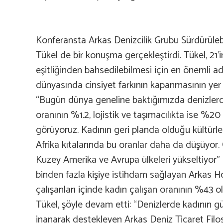
Konferansta Arkas Denizcilik Grubu Sürdürülebil
Tükel de bir konuşma gerçekleştirdi. Tükel, 21’i
eşitliğinden bahsedilebilmesi için en önemli ad
dünyasında cinsiyet farkının kapanmasının yer a
“Bugün dünya geneline baktığımızda denizlerd
oranının %1.2, lojistik ve taşımacılıkta ise %2
görüyoruz. Kadının geri planda olduğu kültürle
Afrika kıtalarında bu oranlar daha da düşüyor
Kuzey Amerika ve Avrupa ülkeleri yükseltiyor” 
binden fazla kişiye istihdam sağlayan Arkas Ho
çalışanları içinde kadın çalışan oranının %43
Tükel, şöyle devam etti: “Denizlerde kadının g
inanarak destekleyen Arkas Deniz Ticaret Filos