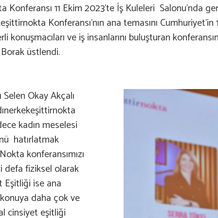
kta Konferansı 11 Ekim 2023’te İş Kuleleri Salonu’nda 
şittirnokta Konferansı’nın ana temasını Cumhuriyet’in 
ğerli konuşmacıları ve iş insanlarını buluşturan konfer
Borak üstlendi.
 Selen Okay Akçalı
ınerkekeşittirnokta
adece kadın meselesi
ünü hatırlatmak
tir Nokta konferansımızı
 defa fiziksel olarak
 Eşitliği ise ana
bu konuya daha çok ve
 cinsiyet eşitliği