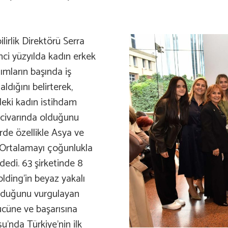
irlik Direktörü Serra
nci yüzyılda kadın erkek
ımların başında iş
ldığını belirterek,
eki kadın istihdam
0 civarında olduğunu
rde özellikle Asya ve
. Ortalamayı çoğunlukla
dedi. 63 şirketinde 8
lding’in beyaz yakalı
 olduğunu vurgulayan
ücüne ve başarısına
u’nda Türkiye’nin ilk