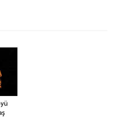
öyü
aş