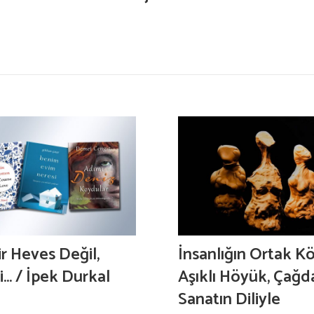
r Heves Değil,
İnsanlığın Ortak K
i… / İpek Durkal
Aşıklı Höyük, Çağd
Sanatın Diliyle