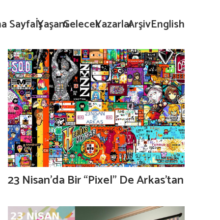
a Sayfa
İş
Yaşam
Gelecek
Yazarlar
Arşiv
English
23 Nisan’da Bir “Pixel” De Arkas’tan