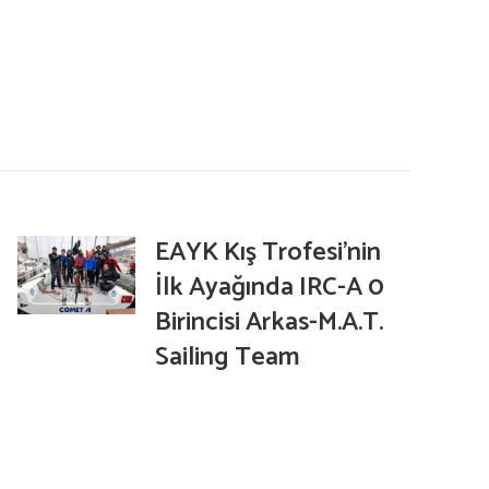
m
EAYK Kış Trofesi’nin
İlk Ayağında IRC-A 0
Birincisi Arkas-M.A.T.
Sailing Team