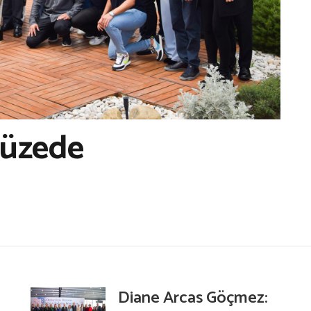
Müzede
Diane Arcas Göçmez: