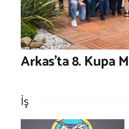
Arkas’ta 8. Kupa 
İş