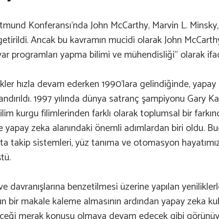
ortmund Konferansı’nda John McCarthy, Marvin L. Minsky
etirildi. Ancak bu kavramın mucidi olarak John McCarthy
ayar programları yapma bilimi ve mühendisliği” olarak ifa
likler hızla devam ederken 1990’lara gelindiğinde, yapay 
zandırıldı. 1997 yılında dünya satranç şampiyonu Gary Ka
m kurgu filimlerinden farklı olarak toplumsal bir farkında
de yapay zeka alanındaki önemli adımlardan biri oldu. B
asta takip sistemleri, yüz tanıma ve otomasyon hayatımızı
tü.
ve davranışlarına benzetilmesi üzerine yapılan yenilikle
-3’ün bir makale kaleme almasının ardından yapay zeka k
receği merak konusu olmaya devam edecek gibi görünüy