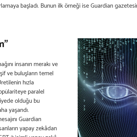
ırlamaya başladı. Bunun ilk örneği ise Guardian gazetes
m”
ağını insanın merakı ve
if ve buluşların temel
retilenin hızla
opülariteye paralel
eviyede olduğu bu
aha yaşandı.
esajını Guardian
nsanların yapay zekâdan