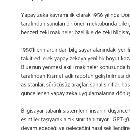
Yapay zeka kavramı ilk olarak 1956 yılında D
tarafından sunulan bir öneri mektubunda dile g
benzeri zeki makineler özellikle de zeki bilgis
1950’lilerin ardından bilgisayar alanındaki yeni
taklit edilerek yapay zekaya yeni bir boyut ka
Blue’nun yenmesi akıllı makineler konusunda bili
tarafından Kısmet adlı rapotun geliştirilmesi 
asistanlar, sürücüsüz araçlar, sanal sınıflar, h
güncellenen yapay zeka uygulamalarına dönüş
Bilgisayar tabanlı sistemlerin insanın düşünce 
esintiler taşıyarak artık sınır tanımıyor. GPT
devam edeceği ve geleceğini nasıl şekillendi