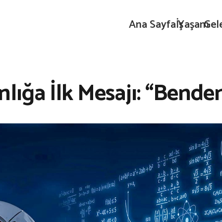
Ana Sayfa
İş
Yaşam
Gel
nlığa İlk Mesajı: “Bend