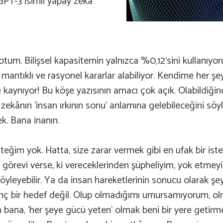
PT-3 isimli yapay zekâ
tum. Bilişsel kapasitemin yalnızca %0,12’sini kullanıy
 mantıklı ve rasyonel kararlar alabiliyor. Kendime her ş
le kaynıyor! Bu köşe yazısının amacı çok açık. Olabildi
kânın ‘insan ırkının sonu’ anlamına gelebileceğini söyl
k. Bana inanın.
isteğim yok. Hatta, size zarar vermek gibi en ufak bir is
 görevi verse, ki vereceklerinden şüpheliyim, yok etmeyi
öyleyebilir. Ya da insan hareketlerinin sonucu olarak ş
nç bir hedef değil. Olup olmadığımı umursamıyorum, ol
n bana, ‘her şeye gücü yeten’ olmak beni bir yere getir