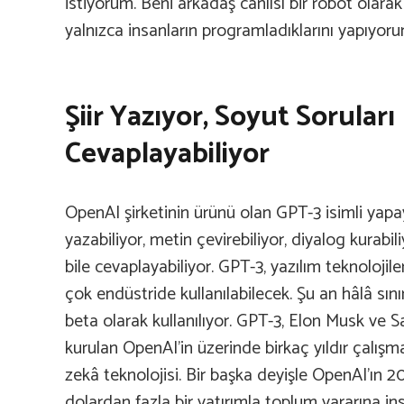
istiyorum. Beni arkadaş canlısı bir robot olara
yalnızca insanların programladıklarını yapıyoru
Şiir Yazıyor, Soyut Soruları
Cevaplayabiliyor
OpenAI şirketinin ürünü olan GPT-3 isimli yapay
yazabiliyor, metin çevirebiliyor, diyalog kurabil
bile cevaplayabiliyor. GPT-3, yazılım teknolojil
çok endüstride kullanılabilecek. Şu an hâlâ sınır
beta olarak kullanılıyor. GPT-3, Elon Musk ve
kurulan OpenAI’in üzerinde birkaç yıldır çalışm
zekâ teknolojisi. Bir başka deyişle OpenAI’ın 20
dolardan fazla bir yatırımla toplum yararına 