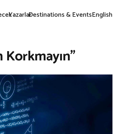
ecek
Yazarlar
Destinations & Events
English
en Korkmayın”