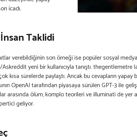
on icadı.
İnsan Taklidi
ar verebildiğinin son örneği ise popüler sosyal medya si
r/Askreddit yeni bir kullanıcıyla tanıştı. thegentlemetre
i çok kısa sürelerde paylaştı. Ancak bu cevapların yapay b
ının OpenAI tarafından piyasaya sürülen GPT-3 ile gelişt
unlar arasında ölüm, komplo teorileri ve illuminati de yer 
ertici geliyor.
eç