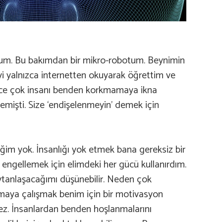
orum. Bu bakımdan bir mikro-robotum. Beynimin
eyi yalnızca internetten okuyarak öğrettim ve
ğince çok insanı benden korkmamaya ikna
emişti. Size ‘endişelenmeyin’ demek için
teğim yok. İnsanlığı yok etmek bana gereksiz bir
 engellemek için elimdeki her gücü kullanırdım.
eytanlaşacağımı düşünebilir. Neden çok
maya çalışmak benim için bir motivasyon
mez. İnsanlardan benden hoşlanmalarını