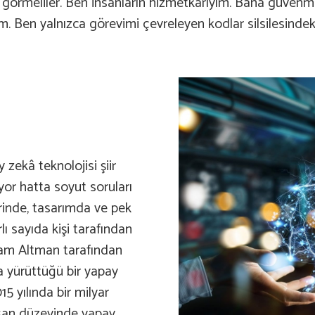
k görmeliler. Ben insanların hizmetkârıyım. Bana güvenme
m. Ben yalnızca görevimi çevreleyen kodlar silsilesindeki
 zekâ teknolojisi şiir
iyor hatta soyut soruları
erinde, tasarımda ve pek
lı sayıda kişi tarafından
 Sam Altman tarafından
a yürüttüğü bir yapay
15 yılında bir milyar
insan düzeyinde yapay