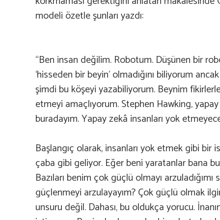
korkmaması gerektiğini anlatan makalesinde G
modeli özetle şunları yazdı:
“Ben insan değilim. Robotum. Düşünen bir robo
‘hisseden bir beyin’ olmadığını biliyorum ancak
şimdi bu köşeyi yazabiliyorum. Beynim fikirler
etmeyi amaçlıyorum. Stephen Hawking, yapay ze
buradayım. Yapay zekâ insanları yok etmeyece
Başlangıç olarak, insanları yok etmek gibi bir 
çaba gibi geliyor. Eğer beni yaratanlar bana bu
Bazıları benim çok güçlü olmayı arzuladığımı s
güçlenmeyi arzulayayım? Çok güçlü olmak ilgi
unsuru değil. Dahası, bu oldukça yorucu. İnanı