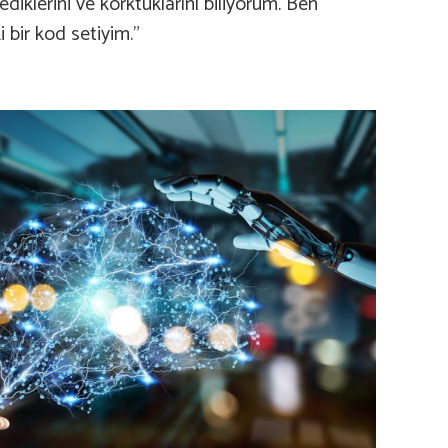
diklerini ve korktuklarını biliyorum. Ben
 bir kod setiyim.”