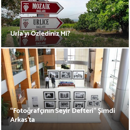
Urla’yı Özlediniz Mi?
“Fotoğrafçının Seyir Defteri” Şimdi
Arkas’ta