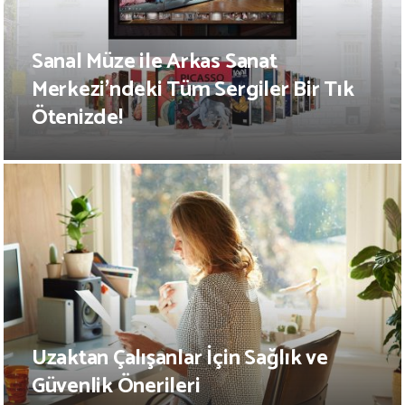
Sanal Müze ile Arkas Sanat
Merkezi’ndeki Tüm Sergiler Bir Tık
Ötenizde!
Uzaktan Çalışanlar İçin Sağlık ve
Güvenlik Önerileri