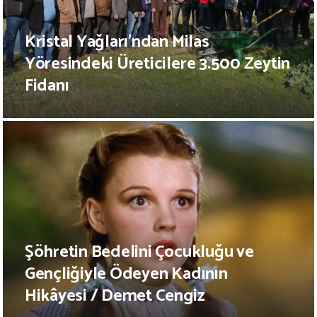
Kristal Yağları’ndan Milas
Yöresindeki Üreticilere 3.500 Zeytin
Fidanı
Şöhretin Bedelini Çocukluğu ve
Gençliğiyle Ödeyen Kadının
Hikâyesi / Demet Cengiz