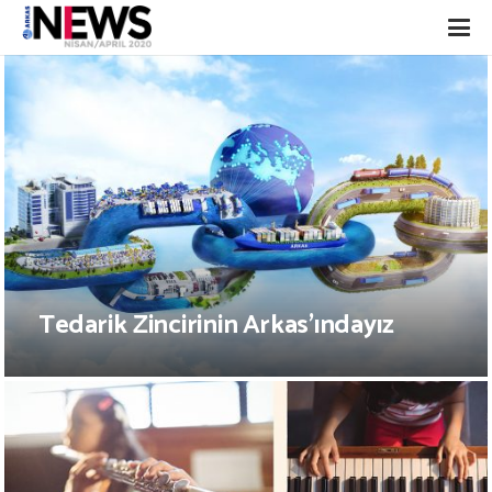
Tedarik Zincirinin Arkas’ındayız