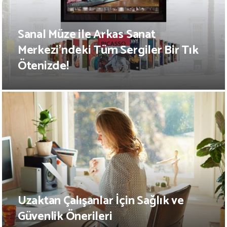
Sanal Müze ile Arkas Sanat
Merkezi’ndeki Tüm Sergiler Bir Tık
Ötenizde!
Uzaktan Çalışanlar İçin Sağlık ve
Güvenlik Önerileri