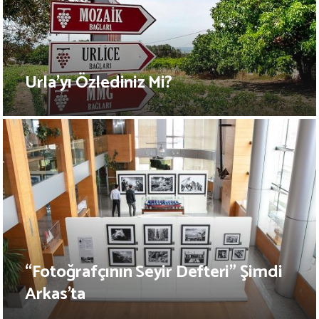
Urla’yı Özlediniz Mi?
“Fotoğrafçının Seyir Defteri” Şimdi
Arkas’ta