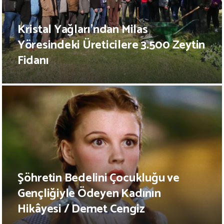
Kristal Yağları’ndan Milas
Yöresindeki Üreticilere 3.500 Zeytin
Fidanı
Şöhretin Bedelini Çocukluğu ve
Gençliğiyle Ödeyen Kadının
Hikâyesi / Demet Cengiz