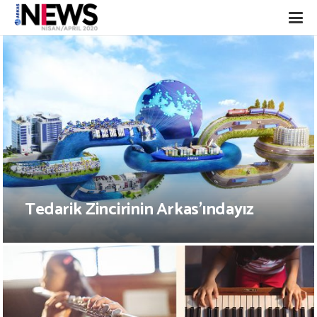
Tedarik Zincirinin Arkas’ındayız